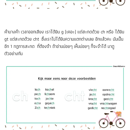
คำบางคำ เวลาออกเสียง เราได้ยิน g (เคอะ) แต่สะกดด้วย ch หรือ ได้ยิน
gt แต่สะกดด้วย cht :ซึ่งเราไม่ได้ยินความแตกต่างเลย อีกแล้วคะ มันเป็น
อีก 1 กฏการสะกด ที่ต้องจำ ถ้าอ่านบ่อยๆ เห็นบ่อยๆ ก็จะจำได้ มาดู
ตัวอย่างกัน