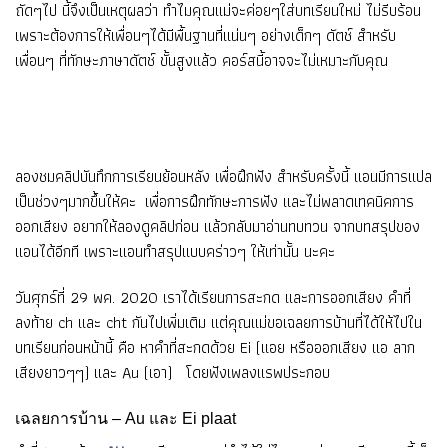
ถัดๆไป นี้จึงเป็นเหตุผลว่า ทำไมคุณแม่จะค่อยๆใส่บทเรียนใหม่ ไม่รีบร้อน
เพราะต้องการให้เพื่อนๆได้มีพื้นฐานที่แน่นๆ อย่างเด็กๆ ดัตช์ สำหรับ
เพื่อนๆ ที่ทักษะภาษาดัตช์ ขั้นสูงแล้ว คอร์สนี้อาจจะไม่เหมาะกับคุณ
ลองชมคลิปบันทึกการเรียนย้อนหลัง เพื่อฝึกฟัง สำหรับครั้งนี้ แอนมีการแปล
เป็นช่วงๆมากขึ้นให้คะ เพื่อการฝึกทักษะการฟัง และไม่พลาดเทคนิคการ
ออกเสียง อยากให้ลองดูคลิปก่อน แล้วกลับมาอ่านทบทวน จากบทสรุปของ
แอนได้อีกที เพราะแอนทำสรุปแบบคร่าวๆ ให้เท่านั้น นะคะ
วันศุกร์ที่ 29 พค. 2020 เราได้เรียนการสะกด และการออกเสียง คำที่
ลงท้าย ch และ cht กันไปเพิ่มเติม แต่คุณแม่ขอเฉลยการบ้านที่ได้ให้ไปใน
บทเรียนก่อนหน้านี้ คือ หาคำที่สะกดด้วย Ei (แอย หรือออกเสียง แอ ลาก
เสียงยาวๆๆ) และ Au (เอา) โดยฟังเพลงแรพประกอบ
เฉลยการบ้าน – Au และ Ei plaat