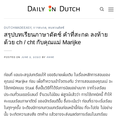
Skip
to
content
DUTCHMADEEASY
,
การสะกด
,
ทบทวนดัตช์
สรุปบทเรียนภาษาดัตช์ คำที่สะกด ลงท้าย
ด้วย ch / cht กับคุณแม่ Marijke
POSTED ON
JUNE 2, 2020
BY
ANNE
ก่อนที่ แอนจะสรุปบทเรียนให้ ขออธิบายเพิ่มเติม ในเรื่องหลักการสอนของ
คุณแม่ Marijke ก่อน เพื่อทำความเข้าใจตรงกัน ว่าการสอนของคุณแม่ จะ
ใช้เทคนิคแบบ Staal ซึ่งเป็นวิธีที่ได้รับการนิยมอย่างมาก จากโรงเรียน
ประถมทั่วเนเธอร์แลนด์ จำนวนไม่น้อน พิสูจน์แล้วว่า การใช้เทคนิคนี้ ทำให้
คะแนนเรียนภาษาดัตช์ ของนักเรียนดีขึ้น ซึ่งจะเน้นว่า ก่อนที่เราจะเริ่มเรียน
ในทุกๆครั้ง จะต้องมีการทบทวนบทเรียนก่อนหน้านี้ก่อน ที่จะไปต่อ ไม่อย่าง
นั้น จะเกิดความสงสัย ตกค้าง แล้วอาจจะส่งผลต่อการเรียนในบทเรียน