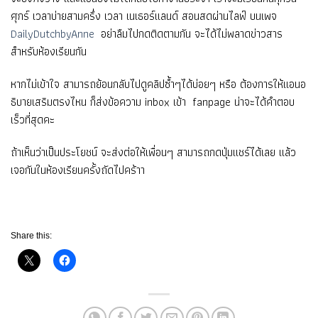
ศุกร์ เวลาบ่ายสามครึ่ง เวลา เนเธอร์แลนด์ สอนสดผ่านไลฟ์ บนเพจ
DailyDutchbyAnne
อย่าลืมไปกดติดตามกัน จะได้ไม่พลาดข่าวสาร
สำหรับห้องเรียนกัน
หากไม่เข้าใจ สามารถย้อนกลับไปดูคลิปซ้ำๆได้บ่อยๆ หรือ ต้องการให้แอนอ
ธิบายเสริมตรงไหน ก็ส่งข้อความ inbox เข้า fanpage น่าจะได้คำตอบ
เร็วที่สุดคะ
ถ้าเห็นว่าเป็นประโยชน์ จะส่งต่อให้เพื่อนๆ สามารถกดปุ่มแชร์ได้เลย แล้ว
เจอกันในห้องเรียนครั้งถัดไปคร้าา
Share this: