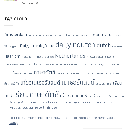
กับ
on
Comments Off
การ
Aai-
คุณ
สรรพากร
คลอด
ooi-
แม่
ดัตช์
ใน
oei
Marijke
ประกาศ
TAG CLOUD
ช่วง
woord
จ่าย
มี
กับ
คืน
การ
คุณ
Eigen
ระบาด
Amsterdam
corona virus
แม่
amsterdamsebos
amsterveen
bloemencorso
cbr
covid-
bijdrage
ของ
Marijke
dailyindutch
kinderopvang
ไวรัส
dutch
DailydutchbyAnne
19
dagjeuit
examen
ใน
โค
ช่วง
โร
Netherlands
Haarlem
มาตรการ
holland
ik moet naar wc
rijbewijshalen
theorie
น่า
สั่ง
Theorie-examen
tips
toilet
wc
zwanger
การสะกดดัตช์
คนดัตช์
คนท้อง
คลอดลูก
ซากุระบาน
ปิด
ภาษาดัตช์
โรงเรียน
ดัตช์
ตั้งครรภ์
นับญาติ
วิถีดัตช์
เตรียมสอบinburgering
เตรียมสอบ NT2
เที่ยว
เนเธอร์แลนด์
เที่ยวเนเธอร์แลนด์
เรียน
อัมสเตอร์ดัม
เนเธฮร์แลนด์
เรียนภาษาดัตช์
ดัตช์
เรื่องเล่าวิถีดัตช์
เล่าเรื่องวิถีดัตช์
ใบขับขี่
ไวรัส
Privacy & Cookies: This site uses cookies. By continuing to use this
โคโรน่า
website, you agree to their use.
To find out more, including how to control cookies, see here:
Cookie
Policy