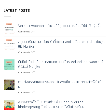
LATEST POSTS
Verkleinwoorden คำนามที่มีรูปแบบการเขียนให้น่ารัก จุ๋มจิ๋ม
on
Comments Off
Verkleinwoorden
คำ
สรุปบทเรียนภาษาดัตช์ คำที่สะกด ลงท้ายด้วย ch / cht กับคุณ
นาม
แม่ Marijke
ที่
on
Comments Off
มี
สรุป
รูป
บท
แบบ
บันทึกโน๊ตย่อเรียนการสะกดภาษาดัตช์ Aai-ooi-oei woord กับ
เรียน
การ
คุณแม่ Marijke
ภาษา
เขียน
on
Comments Off
ดัตช์
ให้
บัน
คำ
น่า
ทึก
การตั้งครรภ์และการคลอด ในช่วงมีการระบาดของไวรัสโคโร
ที่
รัก
โน๊ต
สะกด
จุ๋มจิ๋ม
น่า
ย่อ
ลงท้าย
on
Comments Off
เรียน
ด้วย
การ
การ
ch
ตั้ง
สรรพากรดัตช์ประกาศจ่ายคืน Eigen bijdrage
สะกด
/
ครรภ์
ภาษา
kinderopvang ในช่วงมาตรการสั่งปิดโรงเรียน
cht
และ
ดัตช์