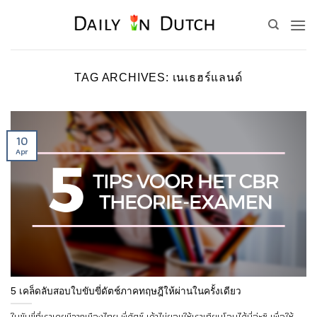
Skip
to
content
TAG ARCHIVES:
เนเธฮร์แลนด์
10
Apr
5 เคล็ดลับสอบใบขับขี่ดัตช์ภาคทฤษฎีให้ผ่านในครั้งเดียว
ใบขับขี่ที่เราเคยมีจากเมืองไทย พี่ดัตช์ เค้าไม่ยอมให้เราเทียบโอนได้นี่ล่ะซิ เพื่อให้