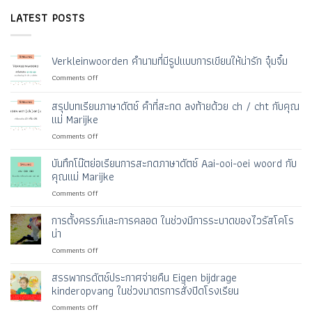
LATEST POSTS
Verkleinwoorden คำนามที่มีรูปแบบการเขียนให้น่ารัก จุ๋มจิ๋ม
on
Comments Off
Verkleinwoorden
คำ
สรุปบทเรียนภาษาดัตช์ คำที่สะกด ลงท้ายด้วย ch / cht กับคุณ
นาม
แม่ Marijke
ที่
on
Comments Off
มี
สรุป
รูป
บท
แบบ
บันทึกโน๊ตย่อเรียนการสะกดภาษาดัตช์ Aai-ooi-oei woord กับ
เรียน
การ
คุณแม่ Marijke
ภาษา
เขียน
on
Comments Off
ดัตช์
ให้
บัน
คำ
น่า
ทึก
การตั้งครรภ์และการคลอด ในช่วงมีการระบาดของไวรัสโคโร
ที่
รัก
โน๊ต
สะกด
จุ๋มจิ๋ม
น่า
ย่อ
ลงท้าย
on
Comments Off
เรียน
ด้วย
การ
การ
ch
ตั้ง
สรรพากรดัตช์ประกาศจ่ายคืน Eigen bijdrage
สะกด
/
ครรภ์
ภาษา
kinderopvang ในช่วงมาตรการสั่งปิดโรงเรียน
cht
และ
ดัตช์
กับ
on
Comments Off
การ
Aai-