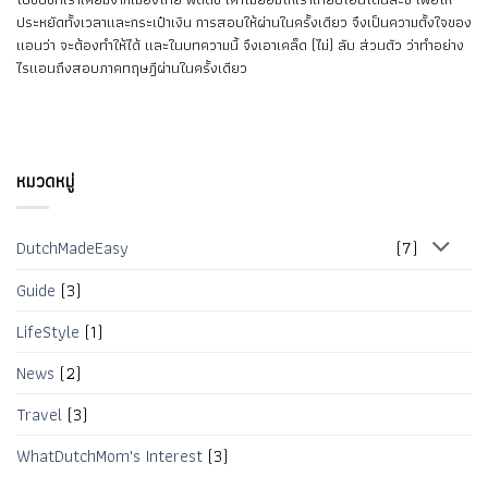
ประหยัดทั้งเวลาและกระเป๋าเงิน การสอบให้ผ่านในครั้งเดียว จึงเป็นความตั้งใจของ
แอนว่า จะต้องทำให้ได้ และในบทความนี้ จึงเอาเคล็ด (ไม่) ลับ ส่วนตัว ว่าทำอย่าง
ไรแอนถึงสอบภาคทฤษฎีผ่านในครั้งเดียว
หมวดหมู่
DutchMadeEasy
(7)
Guide
(3)
LifeStyle
(1)
News
(2)
Travel
(3)
WhatDutchMom's Interest
(3)