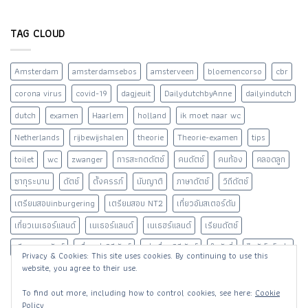
คุณ
สรรพากร
คลอด
ooi-
แม่
ดัตช์
ใน
oei
Marijke
ประกาศ
TAG CLOUD
ช่วง
woord
จ่าย
มี
กับ
คืน
การ
คุณ
Eigen
ระบาด
แม่
Amsterdam
amsterdamsebos
amsterveen
bloemencorso
cbr
bijdrage
ของ
Marijke
kinderopvang
ไวรัส
corona virus
covid-19
dagjeuit
DailydutchbyAnne
dailyindutch
ใน
โค
ช่วง
โร
dutch
examen
Haarlem
holland
ik moet naar wc
มาตรการ
น่า
สั่ง
Netherlands
rijbewijshalen
theorie
Theorie-examen
tips
ปิด
โรงเรียน
toilet
wc
zwanger
การสะกดดัตช์
คนดัตช์
คนท้อง
คลอดลูก
ซากุระบาน
ดัตช์
ตั้งครรภ์
นับญาติ
ภาษาดัตช์
วิถีดัตช์
เตรียมสอบinburgering
เตรียมสอบ NT2
เที่ยวอัมสเตอร์ดัม
เที่ยวเนเธอร์แลนด์
เนเธอร์แลนด์
เนเธฮร์แลนด์
เรียนดัตช์
เรียนภาษาดัตช์
เรื่องเล่าวิถีดัตช์
เล่าเรื่องวิถีดัตช์
ใบขับขี่
ไวรัสโคโรน่า
Privacy & Cookies: This site uses cookies. By continuing to use this
website, you agree to their use.
To find out more, including how to control cookies, see here:
Cookie
Policy